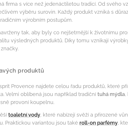
ná firma s více než jedenáctiletou tradicí. Od svého v
 pečlivém výběru surovin. Každý produkt vzniká s důra
 tradičním výrobním postupům.
avrženy tak, aby byly co nejšetrnější k životnímu pro
itu výsledných produktů. Díky tomu vznikají výrobky
í značky.
ňavých produktů
sprit Provence najdete celou řadu produktů, které př
. Velmi oblíbená jsou například tradiční
tuhá mýdla
,
sně provoní koupelnu.
těší
toaletní vody
, které nabízejí svěží a přirozené vů
u. Praktickou variantou jsou také
roll-on parfémy
, kt