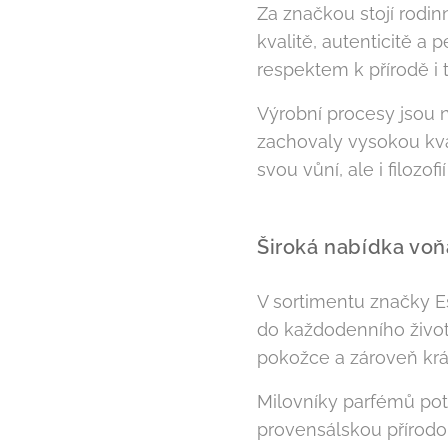
Za značkou stojí rodin
kvalitě, autenticitě a
respektem k přírodě i
Výrobní procesy jsou n
zachovaly vysokou kval
svou vůní, ale i filozofi
Široká nabídka vo
V sortimentu značky E
do každodenního života
pokožce a zároveň krá
Milovníky parfémů po
provensálskou přírodo