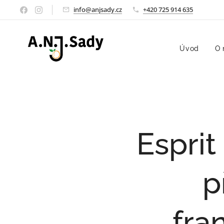
info@anjsady.cz
+420 725 914 635
Úvod
O 
Esprit
p
fra