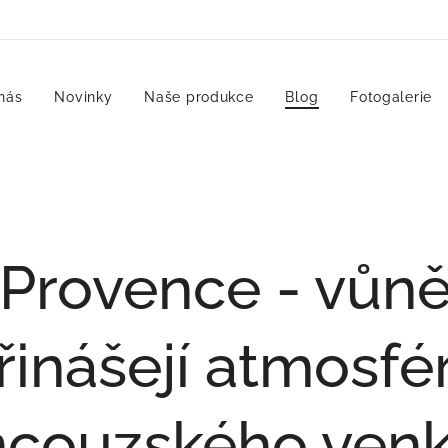
nás
Novinky
Naše produkce
Blog
Fotogalerie
 Provence - vůně
řinášejí atmosfé
ncouzského ven