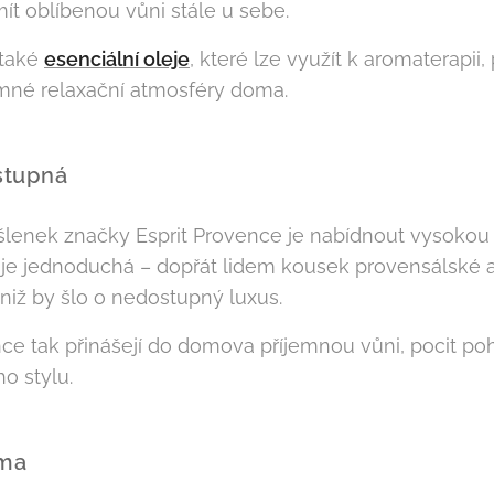
ít oblíbenou vůni stále u sebe.
 také
esenciální oleje
, které lze využít k aromaterapii,
emné relaxační atmosféry doma.
ostupná
lenek značky Esprit Provence je nabídnout vysokou 
y je jednoduchá – dopřát lidem kousek provensálské a
niž by šlo o nedostupný luxus.
nce tak přinášejí do domova příjemnou vůni, pocit po
o stylu.
oma