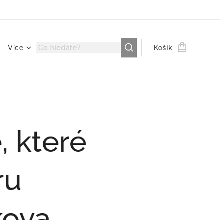
Více
Košík
, které
ru
kova