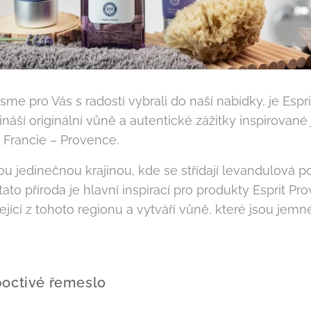
sme pro Vás s radostí vybrali do naší nabídky, je Espr
náší originální vůně a autentické zážitky inspirované
 Francie – Provence.
 jedinečnou krajinou, kde se střídají levandulová po
tato příroda je hlavní inspirací pro produkty Esprit P
ející z tohoto regionu a vytváří vůně, které jsou jem
poctivé řemeslo