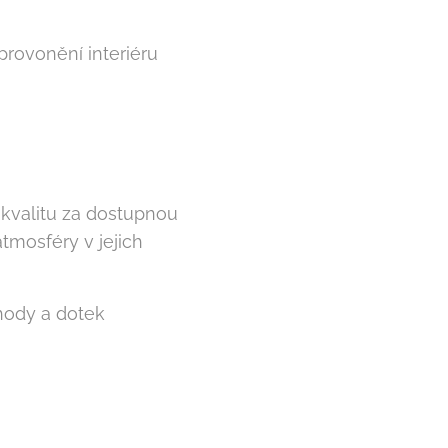
 provonění interiéru
kvalitu za dostupnou
tmosféry v jejich
hody a dotek