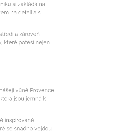
zniku si zakládá na
zem na detail a s
středí a zároveň
, které potěší nejen
inášejí vůně Provence
 která jsou jemná k
ně inspirované
eré se snadno vejdou