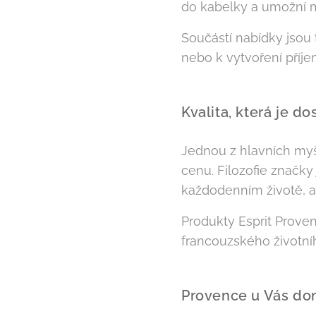
do kabelky a umožní m
Součástí nabídky jsou
nebo k vytvoření příj
Kvalita, která je d
Jednou z hlavních myš
cenu. Filozofie značk
každodenním životě, a
Produkty Esprit Prove
francouzského životníh
Provence u Vás d