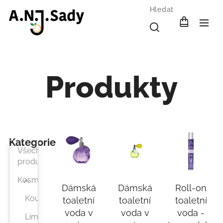
Hledat
Produkty
Kategorie
Všechny
produkty
Kosmetika
Dámská
Dámská
Roll-on
Koupel
toaletní
toaletní
toaletní
voda v
voda v
voda -
Limitovaná