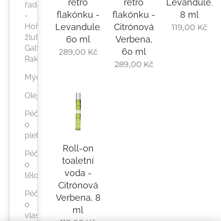
retro
retro
Levandule,
řada
flakónku -
flakónku -
8 ml
-
Hořec
Levandule,
Citrónová
119,00
Kč
žlutý
60 ml
Verbena,
Galtür
60 ml
289,00
Kč
Rakousko
289,00
Kč
Mýdla
Oleje
Péče
o
pleť
Roll-on
Péče
toaletní
o
voda -
tělo
Citrónová
Péče
Verbena, 8
o
ml
vlasy