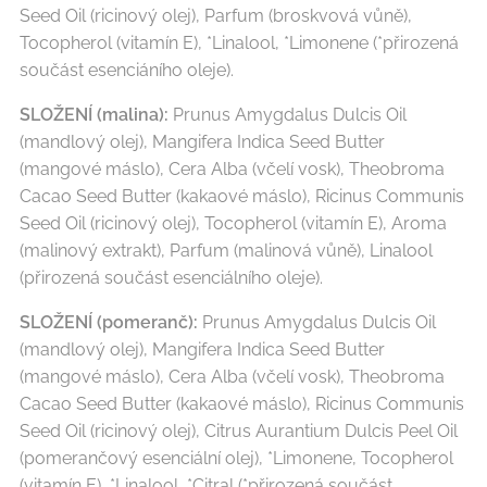
Seed Oil (ricinový olej), Parfum (broskvová vůně),
Tocopherol (vitamín E), *Linalool, *Limonene (*přirozená
součást esenciáního oleje).
SLOŽENÍ (malina):
Prunus Amygdalus Dulcis Oil
(mandlový olej), Mangifera Indica Seed Butter
(mangové máslo), Cera Alba (včelí vosk), Theobroma
Cacao Seed Butter (kakaové máslo), Ricinus Communis
Seed Oil (ricinový olej), Tocopherol (vitamín E), Aroma
(malinový extrakt), Parfum (malinová vůně), Linalool
(přirozená součást esenciálního oleje).
SLOŽENÍ (pomeranč):
Prunus Amygdalus Dulcis Oil
(mandlový olej), Mangifera Indica Seed Butter
(mangové máslo), Cera Alba (včelí vosk), Theobroma
Cacao Seed Butter (kakaové máslo), Ricinus Communis
Seed Oil (ricinový olej), Citrus Aurantium Dulcis Peel Oil
(pomerančový esenciální olej), *Limonene, Tocopherol
(vitamín E), *Linalool, *Citral (*přirozená součást