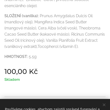
esenciáního oleje).
SLOŽENÍ (vanilka):
Prunus Amygdalus Dulcis Oil
(mandlový olej), Mangifera Indica Seed Butter
(mangové máslo), Cera Alba (včelí vosk), Theobroma
Cacao Seed Butter (kakaové máslo), Ricinus Communis
Seed Oil (ricinový olej), Vanilla Planifolia Fruit Extract
(vanilkový extrakt),Tocopherol (vitamín E).
HMOTNOST:
5,5g
100,00
Kč
Skladem
© 2026 | A.N.J. Sady s.r.o.
Používáme cookies, abychom zajistili správné fungování a