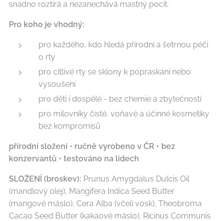
snadno roztírá a nezanechává mastný pocit.
Pro koho je vhodný:
pro každého, kdo hledá přírodní a šetrnou péči
o rty
pro citlivé rty se sklony k popraskání nebo
vysoušení
pro děti i dospělé - bez chemie a zbytečností
pro milovníky čisté, voňavé a účinné kosmetiky
bez kompromisů
přírodní složení • ručně vyrobeno v ČR • bez
konzervantů • testováno na lidech
SLOŽENÍ (broskev):
Prunus Amygdalus Dulcis Oil
(mandlový olej), Mangifera Indica Seed Butter
(mangové máslo), Cera Alba (včelí vosk), Theobroma
Cacao Seed Butter (kakaové máslo), Ricinus Communis