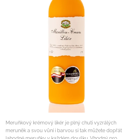
Meruňkový krémový likér je plný chuti vyzrálých
meruněk a svou vůní i barvou si tak můžete dopřát
lahodné meruňky v každém doušku. Vhodný pro