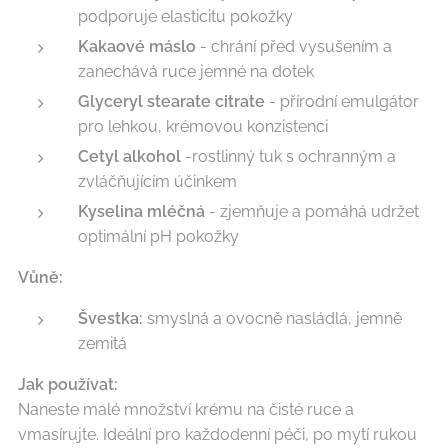
podporuje elasticitu pokožky
Kakaové máslo
- chrání před vysušením a
zanechává ruce jemné na dotek
Glyceryl stearate citrate
- přírodní emulgátor
pro lehkou, krémovou konzistenci
Cetyl alkohol
-rostlinný tuk s ochranným a
zvláčňujícím účinkem
Kyselina mléčná
- zjemňuje a pomáhá udržet
optimální pH pokožky
Vůně:
Švestka:
smyslná a ovocně nasládlá, jemně
zemitá
Jak používat:
Naneste malé množství krému na čisté ruce a
vmasírujte. Ideální pro každodenní péči, po mytí rukou