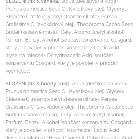
SLOŽENÍ (fík & vanilka):
Aqua (destilovaná voda),
Prunus domestica Seed Oil (švestkový olej), Glyceryl
Stearate Citrate (glyceryl stearate citrate), Persea
Gratissima Oi (avokádový olej), Theobroma Cacao Seed
Butter (kakaové máslo), Cetyl Alcohol (cetyl alkohol),
Parfum, Benzyl Alkohol (součást konzervantu Cosgard,
který je povolen v přírodní kosmetice), Lactic Acid
(kyselina mléčná), Dehydroacetic Acid (součást
konzervantu Cosgard, který je povolen v přírodní
kosmetice).
SLOŽENÍ (fík & hnědý cukr):
Aqua (destilovaná voda),
Prunus domestica Seed Oil (švestkový olej), Glyceryl
Stearate Citrate (glyceryl stearate citrate), Persea
Gratissima Oi (avokádový olej), Theobroma Cacao Seed
Butter (kakaové máslo), Cetyl Alcohol (cetyl alkohol),
Parfum, Benzyl Alkohol (součást konzervantu Cosgard,
který je povolen v přírodní kosmetice), Lactic Acid
(kyselina mléčná), *Hexyl Cinnamal, Dehydroacetic Acid