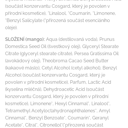
(součást konzervantu Cosgard, který je povolen v
přírodní kosmetice), *Linalool, *Coumarin, *Limonene,
*Benzyl Salicylate (*přirozená součást esenciáního
oleje).
SLOŽENÍ (mango):
Aqua (destilovaná voda), Prunus
Domestica Seed Oil (švestkový olej), Glyceryl Stearate
Citrate (glyceryl stearate citrate), Persea Gratissima Oil
(avokádový olej), Theobroma Cacao Seed Butter
(kakaové máslo), Cetyl Alcohol (cetyl alkohol), Benzyl
Alcohol (součást konzervantu Cosgard, který je
povolen v přírodní kosmetice), Parfum, Lactic Acid
(kyselina mléčná), Dehydroacetic Acid (součást
konzervantu Cosgard, který je povolen v přírodní
kosmetice), Limonene*, Hexyl Cinnamal*, Linalool*,
Tetramethyl Acetyloctahydronaphthalenes*, Amyl
Cinnamal*, Benzyl Benzoate*, Coumarin*, Geranyl
Acetate*, Citral*, Citronellol*(*přirozená součást