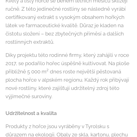
Květy a listy hořce se během letních měsíců sklízejí
ručně. Z této jedinečné rostliny se následně vyrábí
certifikovaný extrakt s vysokým obsahem hořkých
látek ve farmaceutické kvalitě. Důraz je kladen na
čistotu složení – bez zbytečných příměsí a dalších
rostlinných extraktů.
Díky projektu této rodinné firmy, který zahájili v roce
2017, se podařilo hořec úspěšně kultivovat. Na ploše
přibližně 5 000 m² dnes roste největší pěstovaná
plocha hořce v alpském regionu. Každý rok přibývají
nové rostliny, které zajišťují udržitelný zdroj této
výjimečné suroviny.
Udržitelnost a kvalita
Produkty z hořce jsou vyráběny v Tyrolsku s
důrazem na ekologii. Obaly ze skla, kartonu, plechu