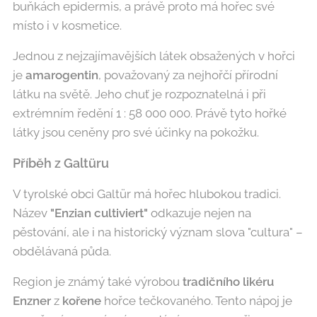
buňkách epidermis, a právě proto má hořec své
místo i v kosmetice.
Jednou z nejzajímavějších látek obsažených v hořci
je
amarogentin
, považovaný za nejhořčí přírodní
látku na světě. Jeho chuť je rozpoznatelná i při
extrémním ředění 1 : 58 000 000. Právě tyto hořké
látky jsou ceněny pro své účinky na pokožku.
Příběh z Galtüru
V tyrolské obci Galtür má hořec hlubokou tradici.
Název
"Enzian cultiviert"
odkazuje nejen na
pěstování, ale i na historický význam slova "cultura" –
obdělávaná půda.
Region je známý také výrobou
tradičního likéru
Enzner
z
kořene
hořce tečkovaného. Tento nápoj je