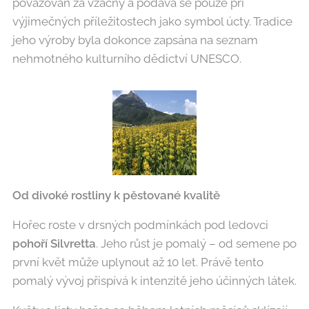
považován za vzácný a podává se pouze při
výjimečných příležitostech jako symbol úcty. Tradice
jeho výroby byla dokonce zapsána na seznam
nehmotného kulturního dědictví UNESCO.
Od divoké rostliny k pěstované kvalitě
Hořec roste v drsných podmínkách pod ledovci
pohoří Silvretta
. Jeho růst je pomalý – od semene po
první květ může uplynout až 10 let. Právě tento
pomalý vývoj přispívá k intenzitě jeho účinných látek.